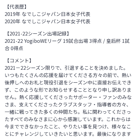
【代表歴】
2019年 なでしこジャパン日本女子代表
2020年 なでしこジャパン日本女子代表
【
2021-22
シーズン出場記録】
2021-22 YogiboWE
リーグ
19
試合出場
3
得点
/
皇后杯
1
試
合
0
得点
【コメント】
2021
－
22
シーズン限りで、引退することを決めました。
いつもたくさんの応援を届けてくださる方々の前で、熱い
後押しへのお礼と現役引退をシーズン中に直接お伝えでき
ず、このような形でお知らせすることとなり申し訳ありま
せん。熱く応援してくださったサポーター・ファンのみな
さま、支えてくださったクラブスタッフ・指導者の方々、
一緒に戦ってきた多くの仲間たち。私に関わってくださっ
たすべてのみなさまに心から感謝しています。これからは
今までできなかったこと、やりたい事を見つけ、様々なこ
とにチャレンジしていきたいと思います。最後になります