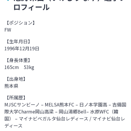
ロフィール
【ポジション】
FW
【生年月日】
1996
年
12
月
19
日
【身長体重】
165cm
53kg
【出身地】
熊本県
【所属歴】
MJSCサンビーノ
– MELSA
熊本
FC –
日ノ本学園高
–
吉備国
際大学
Charme
岡山高梁 – 岡山湯郷
Bell
– 水原
WFC
（韓
国） – マイナビベガルタ仙台レディース
/
マイナビ仙台レ
ディース