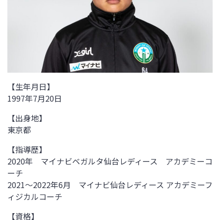
【生年月日】
1997
年
7
月
20
日
【出身地】
東京都
【指導歴】
2020年 マイナビベガルタ仙台レディース アカデミーコ
ーチ
2021～
2022
年
6
月 マイナビ仙台レディース アカデミーフ
ィジカルコーチ
【資格】