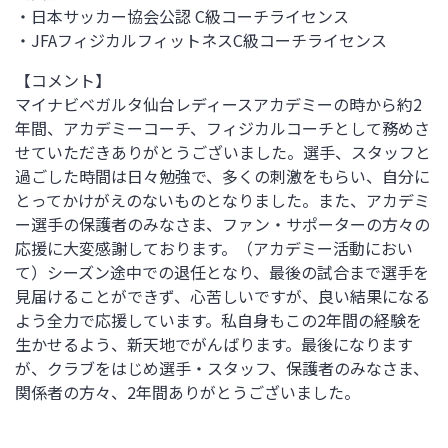
・日本サッカー協会公認
C
級コーチライセンス
・
JFA
フィジカルフィットネス
C
級コーチライセンス
【コメント】
マイナビベガルタ仙台レディースアカデミーの時から約
2
年間、アカデミーコーチ、フィジカルコーチとして務めさ
せていただきありがとうございました。選手、スタッフと
過ごした時間は日々勉強で、多くの刺激をもらい、自分に
とってかけがえのないものとなりました。また、アカデミ
ー選手の保護者のみなさま、ファン・サポーターの方々の
応援に大変感謝しております。（アカデミー活動におい
て）シーズン途中での退任となり、最後の試合まで選手を
見届けることができず、心苦しいですが、良い結果になる
よう全力で応援しています。私自身もこの
2
年間の経験を
生かせるよう、新天地でがんばります。最後になります
が、クラブをはじめ選手・スタッフ、保護者のみなさま、
関係者の方々、
2
年間ありがとうございました。