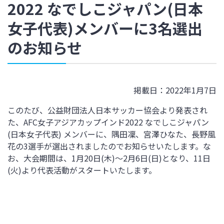
2022 なでしこジャパン(日本
女子代表)メンバーに3名選出
のお知らせ
掲載日：2022年1月7日
このたび、公益財団法人日本サッカー協会より発表され
た、AFC女子アジアカップインド
2022
なでしこジャパン
(
日本女子代表
)
メンバーに、隅田凜、宮澤ひなた、長野風
花の
3
選手が選出されましたのでお知らせいたします。な
お、大会期間は、
1
月
20
日
(
木
)
～
2
月
6
日
(
日
)
となり、
11
日
(
火
)
より代表活動がスタートいたします。