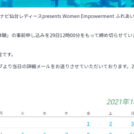
台レディースpresents Women Empowerment ふ
験」の事前申し込みを29日12時00分をもって締め切らせて
能です。
ブより当日の詳細メールをお送りさせていただいております。28
2021年
月
火
水
木
金
土
1
2