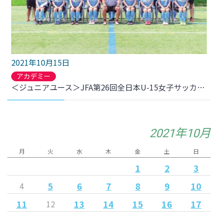
2021年10月15日
アカデミー
＜ジュニアユース＞JFA第26回全日本U-15女子サッカー選手権大会 東北大会 について
2021年10月
月
火
水
木
金
土
日
1
2
3
5
6
7
8
9
10
4
11
13
14
15
16
17
12