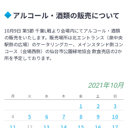
アルコール・酒類の販売について
10月9日 第5節 千葉L戦より会場内にてアルコール・酒類
の販売をいたします。販売場所は北エントランス（泉中央
駅側の広場）のケータリングカー、メインスタンド側コン
コース（会場西側）の仙台市公園緑地協会 飲食売店の2か
所を予定しております。
2021年10月
月
火
水
木
金
土
日
1
2
3
5
6
7
8
9
10
4
11
13
14
15
16
17
12