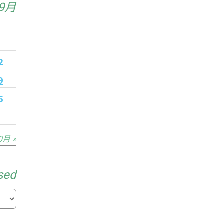
年9月
日
5
2
9
6
0月 »
sed