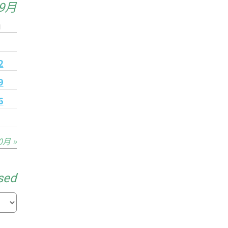
年9月
日
5
2
9
6
0月 »
sed