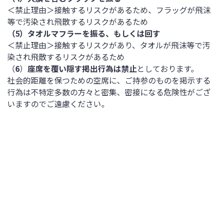
＜禁止理由＞接触するリスクがあるため、フラッグが飛沫
等で汚染され飛散するリスクがあるため
（5）
タオルマフラーを振る、もしくは回す
＜禁止理由＞接触するリスクがあり、タオルが飛沫等で汚
染され飛散するリスクがあるため
（
6
）
座席を覆い隠す掲出行為は禁止
としております。
社会的距離を保つための空席に、ご持参のものを掲示する
行為は不特定多数の方々と密集、密接になる危険性がござ
いますのでご遠慮ください。
2021年7月
月
火
水
木
金
土
日
1
3
4
2
5
6
8
9
11
7
10