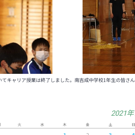
いてキャリア授業は終了しました。南吉成中学校1年生の皆さ
2021
月
火
水
木
金
土
1
3
2