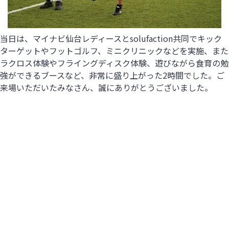
当日は、
マイナビ仙台レディースとsolufaction共同でキック
タ
ーゲットやフットゴルフ、ミニクリニックなどを実施、
また
ラクロス体験やフライングディスク体験、
遊びながら食育の勉
強ができるブースなど、
非常に盛り上がった2時間でした。
ご
来場いただいたみなさん、誠にありがとうございました。
2021年7月
月
火
水
木
金
土
日
1
3
4
2
5
6
8
9
11
7
10
13
14
16
17
12
15
18