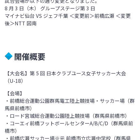
試合会場が以下の通り変更となりました。
8 月 3 日（木） グループステージ第 3 日
マイナビ仙台 VS ジェフ千葉 ＜変更前＞前橋広瀬 ＜変更
後＞NTT 図南
開催概要
【大会名】第 5 回 日本クラブユース女子サッカー大会
（U-18）
【会場】
・前橋総合運動公園群馬電工陸上競技場・サッカー場（群
馬県前橋市）
・ロード宮城総合運動公園陸上競技場（群馬県前橋市）
・コーエィ前橋フットボールセンターA/B/C/D（群馬県前
橋市）
・前橋広瀬サッカー場※元 前橋市立広瀬中学校（群馬県