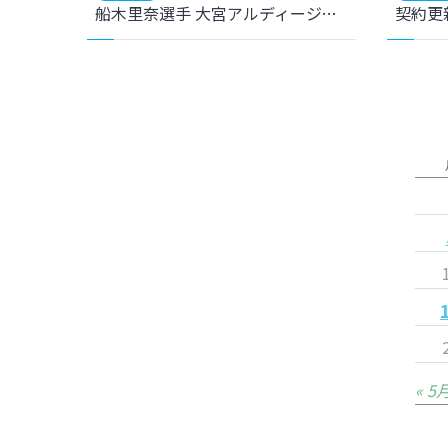
船木里奈選手 大宮アルディージャVENTUSへ完全移籍のお知らせ
契約更
« 5