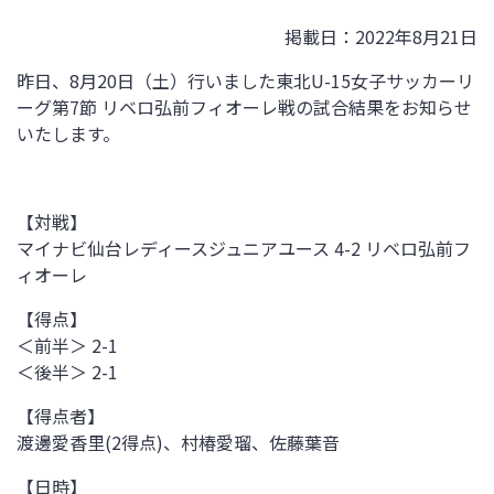
掲載日：2022年8月21日
昨日、8月20日（土）行いました東北U-15女子サッカーリ
ーグ第7節 リベロ弘前フィオーレ戦の試合結果をお知らせ
いたします。
【対戦】
マイナビ仙台レディースジュニアユース 4-2 リベロ弘前フ
ィオーレ
【得点】
＜前半＞ 2-1
＜後半＞ 2-1
【得点者】
渡邊愛香里(2得点)、村椿愛瑠、佐藤葉音
【日時】