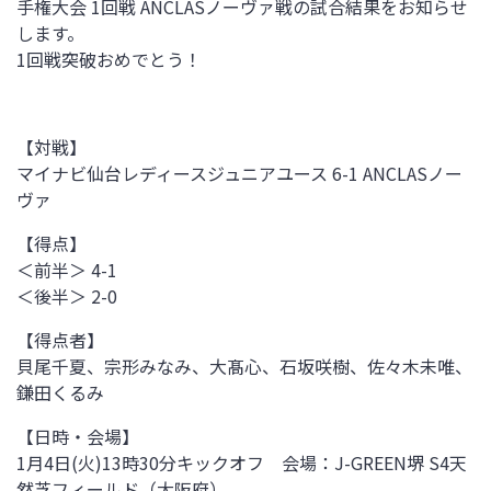
手権大会 1回戦 ANCLASノーヴァ戦の試合結果をお知らせ
します。
1回戦突破おめでとう！
【対戦】
マイナビ仙台レディースジュニアユース 6-1 ANCLASノー
ヴァ
【得点】
＜前半＞ 4-1
＜後半＞ 2-0
【得点者】
貝尾千夏、宗形みなみ、大髙心、石坂咲樹、佐々木未唯、
鎌田くるみ
【日時・会場】
1月4日(火)13時30分キックオフ 会場：J-GREEN堺 S4天
然芝フィールド（大阪府）