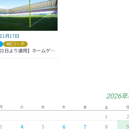
年11月17日
ブ
WEリーグ
【11月21日より適用】ホームゲームにおける試合観戦ルールについて
2026
月
火
水
木
金
土
1
4
6
7
3
5
8