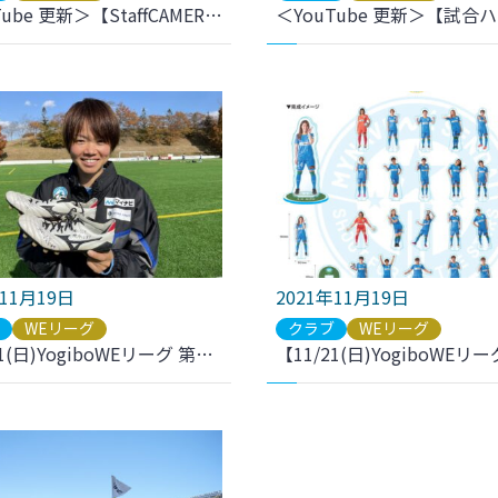
＜YouTube 更新＞【StaffCAMERA | 試合の裏側をお届け】マイナビ仙台レディース×INAC神戸レオネッサ | 2021-22 YogiboWEリーグ 第10節 をアップしました
年11月19日
2021年11月19日
ブ
WEリーグ
クラブ
WEリーグ
【11/21(日)YogiboWEリーグ 第10節 I神戸戦】浜田遥選手企画第2弾 開催のお知らせ