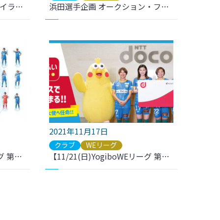
＜YouTube 更新＞【試合ハイライト】2021-22 YogiboWEリーグ 第10節 vs.INAC神戸レオネッサ をアップしました
浜田選手企画 オークション・フリーマーケット 収益金寄付について
2021年11月17日
クラブ
WEリーグ
【11/21(日)YogiboWEリーグ 第10節 I神戸戦】新グッズ発売のお知らせ
【11/21(日)YogiboWEリーグ 第10節 I神戸戦】dポイント＆d払い NTTドコモプレゼンツ 復興応援マッチ開催のご案内