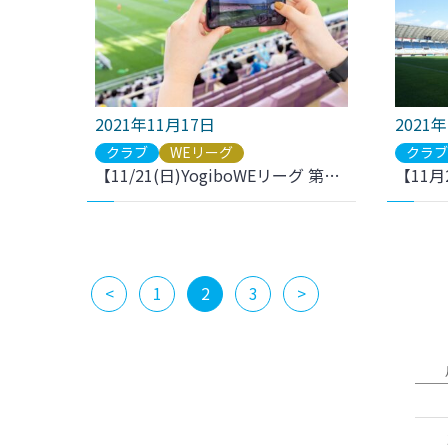
2021年11月17日
2021
クラブ
WEリーグ
クラ
【11/21(日)YogiboWEリーグ 第10節 I神戸戦】ラジオ放送のお知らせ
<
1
2
3
>