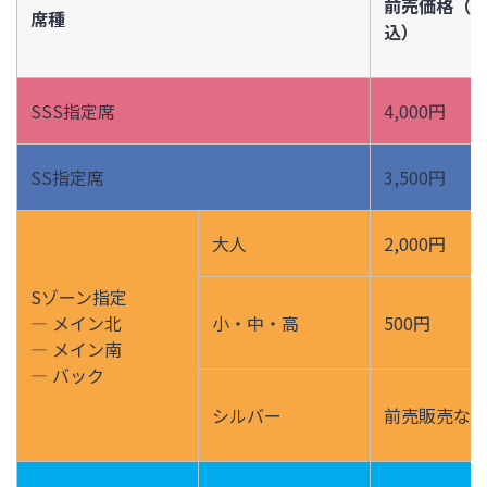
前売価格（
席種
込）
SSS指定席
4,000円
SS指定席
3,500円
大人
2,000円
Sゾーン指定
― メイン北
小・中・高
500円
― メイン南
― バック
シルバー
前売販売な