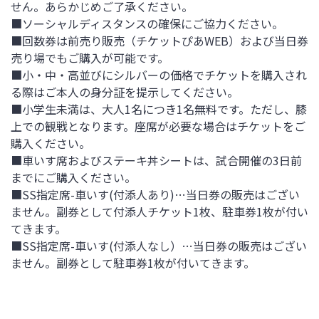
せん。あらかじめご了承ください。
■ソーシャルディスタンスの確保にご協力ください。
■回数券は前売り販売（チケットぴあWEB）および当日券
売り場でもご購入が可能です。
■小・中・高並びにシルバーの価格でチケットを購入され
る際はご本人の身分証を提示してください。
■小学生未満は、大人1名につき1名無料です。ただし、膝
上での観戦となります。座席が必要な場合はチケットをご
購入ください。
■車いす席およびステーキ丼シートは、試合開催の3日前
までにご購入ください。
■SS指定席-車いす(付添人あり)…当日券の販売はござい
ません。副券として付添人チケット1枚、駐車券1枚が付い
てきます。
■SS指定席-車いす(付添人なし）…当日券の販売はござい
ません。副券として駐車券1枚が付いてきます。