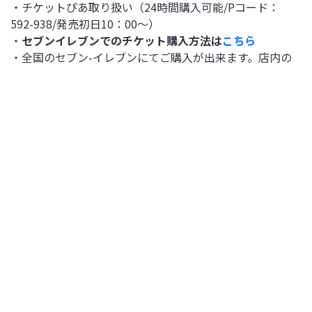
・チケットぴあ取り扱い（24時間購入可能/Pコード：
592-938/発売初日10：00〜）
・
セブンイレブンでのチケット購入方法は
こちら
・全国のセブン-イレブンにてご購入が出来ます。店内の
マルチコピー機にてお申し込み後、レジカウンターで代金
引換にてチケットをお受け取りください。
・マルチコピー機［操作方法：トップ画面→チケット→チ
ケットぴあ→Pコードで探す・キーワードで探す］
各種手数料
スライド