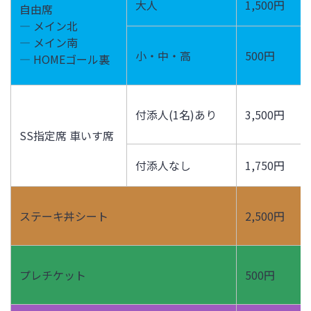
大人
1,500円
自由席
― メイン北
― メイン南
小・中・高
500円
― HOMEゴール裏
付添人(1名)あり
3,500円
SS指定席 車いす席
付添人なし
1,750円
ステーキ丼シート
2,500円
プレチケット
500円