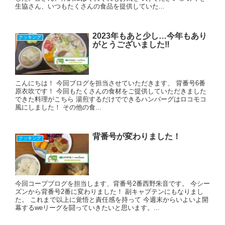
生協さん、いつもたくさんの食品を提供していた...
2023年もあと少し…今年もあり
クッキング
がとうございました‼
こんにちは！ 今回ブログを担当させていただきます、 背番号6番
原衣吹です！ 今回もたくさんの食材をご提供していただきました
できた料理がこちら 湯煎するだけでできるハンバーグはロコモコ
風にしました！ その他の食...
背番号が変わりました！
クッキング
今回コープブログを担当します、背番号2番西野朱音です。 今シー
ズンから背番号2番に変わりました！ 副キャプテンにもなりまし
た。 これまで以上に覚悟と責任感を持って 今週末からいよいよ開
幕するweリーグを闘っていきたいと思います。...