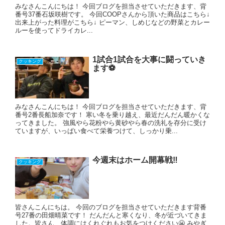
みなさんこんにちは！ 今回ブログを担当させていただきます、背
番号37番石坂咲樹です。 今回COOPさんから頂いた商品はこちら↓
出来上がった料理がこちら↓ ピーマン、しめじなどの野菜とカレー
ルーを使ってドライカレ...
1試合1試合を大事に闘っていき
クッキング
ます⚽
みなさんこんにちは！ 今回ブログを担当させていただきます、背
番号2番長船加奈です！ 寒い冬を乗り越え、最近だんだん暖かくな
ってきました。 強風やら花粉やら黄砂やら春の洗礼を存分に受け
ていますが、いっぱい食べて栄養つけて、しっかり乗...
今週末はホーム開幕戦‼
クッキング
皆さんこんにちは。 今回のブログを担当させていただきます背番
号27番の田畑晴菜です！ だんだんと寒くなり、冬が近づいてきま
した。皆さん、体調にはくれぐれもお気をつけください😬 みやぎ