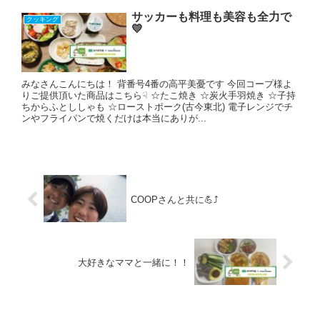
サッカーも料理も美容も全力で
クッキング
💛
みなさんこんにちは！ 背番号4番の高平美憂です 今回コープ様よ
りご提供頂いた商品はこちら☟ ☆たこ焼き ☆炭火手羽焼き ☆子持
ちからふとししゃも ☆ローストポーク(古今東北) 電子レンジでチ
ンやフライパンで焼くだけは本当にありが...
COOPさんと共に︎💪⤴️
大好きなママと一緒に！！