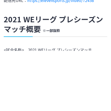
配信先URL：
https://elevensports.jp/video/72458
2021 WEリーグ プレシーズン
マッチ概要
※一部抜粋
<試合名称> 2021 WEリーグ プレシーズンマッチ
<主催> 公益財団法人日本サッカー協会、一般社団法人日
本女子プロサッカーリーグ
<主管> 各ホームクラブ
<試合方式>
・試合方式および勝敗の決定…90分間（前後半各45分）
の試合を行い、勝敗が決しない場合は引き分けとする。
・順位の決定は行わない。
<試合数> 各クラブはホーム２試合、アウェイ２試合の計
４試合に出場する。