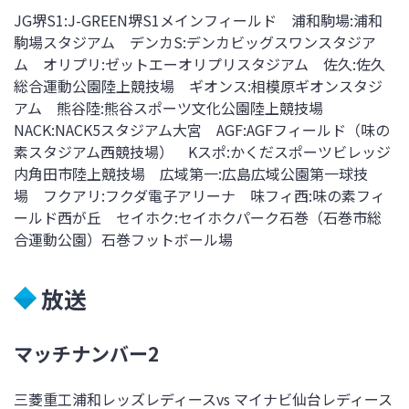
JG堺S1:J-GREEN堺S1メインフィールド 浦和駒場:浦和
駒場スタジアム デンカS:デンカビッグスワンスタジア
ム オリプリ:ゼットエーオリプリスタジアム 佐久:佐久
総合運動公園陸上競技場 ギオンス:相模原ギオンスタジ
アム 熊谷陸:熊谷スポーツ文化公園陸上競技場
NACK:NACK5スタジアム大宮 AGF:AGFフィールド（味の
素スタジアム西競技場） Kスポ:かくだスポーツビレッジ
内角田市陸上競技場 広域第一:広島広域公園第一球技
場 フクアリ:フクダ電子アリーナ 味フィ西:味の素フィ
ールド西が丘 セイホク:セイホクパーク石巻（石巻市総
合運動公園）石巻フットボール場
放送
マッチナンバー2
三菱重工浦和レッズレディースvs マイナビ仙台レディース