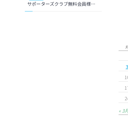
サポーターズクラブ無料会員様も参加可能に！【ファン感謝祭2022-23～春はガチンコ大運動会の予感～】開催のお知らせ
1
1
2
« 3