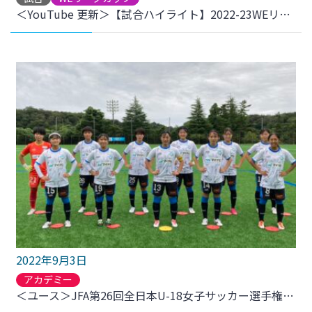
＜YouTube 更新＞【試合ハイライト】2022-23WEリーグカップ GS第3節 vs.アルビレックス新潟レディース をアップしました
2022年9月3日
アカデミー
＜ユース＞JFA第26回全日本U-18女子サッカー選手権大会 宮城大会 VOCK大崎レディースフットボールクラブ戦 結果のお知らせ