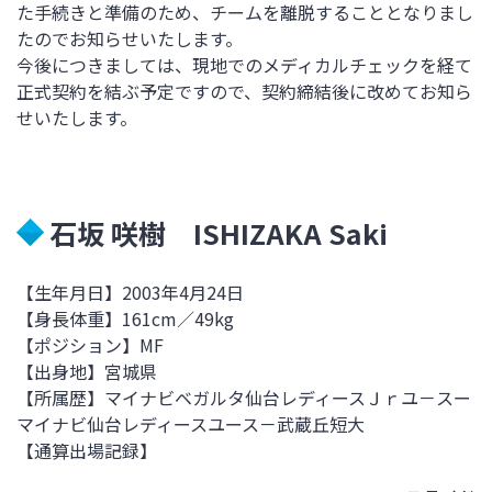
た手続きと準備のため、チームを離脱することとなりまし
たのでお知らせいたします。
今後につきましては、現地でのメディカルチェックを経て
正式契約を結ぶ予定ですので、契約締結後に改めてお知ら
せいたします。
石坂 咲樹 ISHIZAKA Saki
【生年月日】2003
年4月24日
【身長体重】161
cm／49kg
【ポジション】MF
【出身地】宮城県
【所属歴】
マイナビベガルタ仙台レディースＪｒユ－スー
マイナビ仙台レディースユース－武蔵丘短大
【通算出場記録】