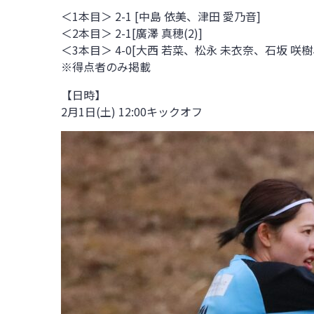
＜1本目＞ 2-1 [中島 依美、津田 愛乃音]
＜2本目＞ 2-1[廣澤 真穂(2)]
＜3本目＞ 4-0[大西 若菜、松永 未衣奈、石坂 咲樹
※得点者のみ掲載
【日時】
2月1日(土) 12:00キックオフ