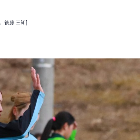
、後藤 三知]