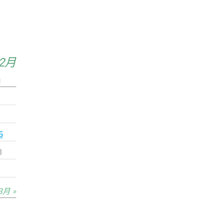
年2月
日
2
9
6
3
3月 »