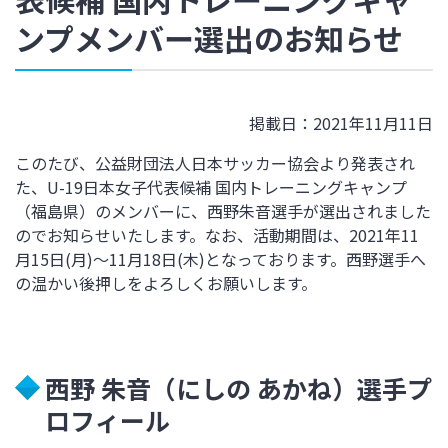
ンプメンバー選出のお知らせ
掲載日：2021年11月11日
このたび、公益財団法人日本サッカー協会より発表され
た、
U-19
日本女子代表候補 国内トレーニングキャンプ
（福島県）のメンバーに、西野朱音選手が選出されました
のでお知らせいたします。なお、活動期間は、2021年
11
月
15
日
(
月
)
～
11
月
18
日
(
木
)
となっております。西野選手へ
の温かい後押しをよろしくお願いします。
西野 朱音（にしの あかね）選手プ
ロフィール