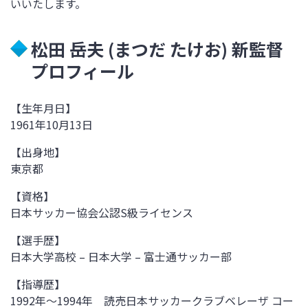
いいたします。
松田 岳夫 (まつだ たけお) 新監督
プロフィール
【生年月日】
1961年
10
月
13
日
【出身地】
東京都
【資格】
日本サッカー協会公認
S
級ライセンス
【選手歴】
日本大学高校 – 日本大学
–
富士通サッカー部
【指導歴】
1992年～1994年 読売日本サッカークラブベレーザ コー