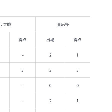
ップ戦
皇后杯
得点
出場
得点
–
2
1
3
2
3
–
0
0
–
2
1