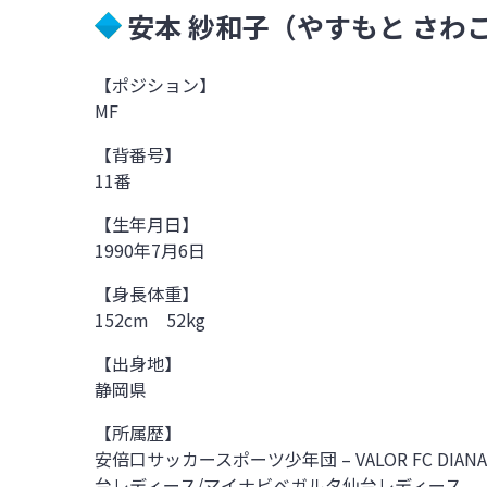
安本 紗和子（やすもと さわ
【ポジション】
MF
【背番号】
11
番
【生年月日】
1990
年
7
月
6
日
【身長体重】
152cm
52kg
【出身地】
静岡県
【所属歴】
安倍口サッカースポーツ少年団 – VALOR FC DIA
台レディース
/
マイナビベガルタ仙台レディース