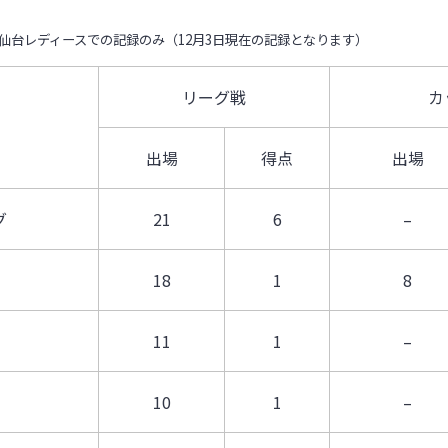
仙台レディースでの記録のみ（12月3日現在の記録となります）
リーグ戦
カ
出場
得点
出場
グ
21
6
–
18
1
8
11
1
–
10
1
–