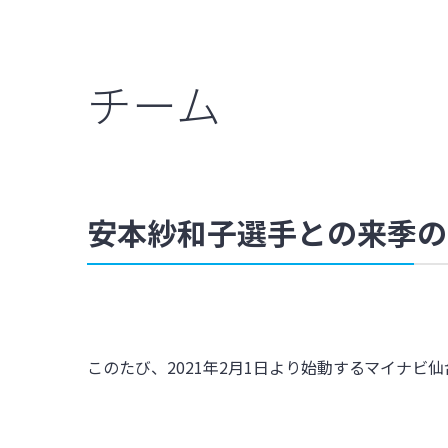
チーム
安本紗和子選手との来季の
このたび、
2021
年
2
月
1
日より始動するマイナビ仙