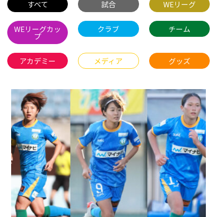
すべて
試合
WEリーグ
WEリーグカッ
クラブ
チーム
プ
アカデミー
メディア
グッズ