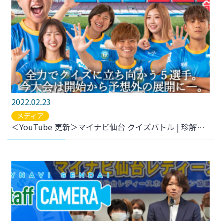
2022.02.23
メディア
＜YouTube 更新＞マイナビ仙台 クイズバトル | 珍解答連発!?第2回大会 前編 をアップしました