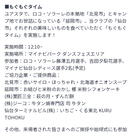
■もぐもぐタイム
ユアスタで、ロコ・ソラーレの本拠地「北見市」とキャン
プ地でお世話になっている「延岡市」、当クラブの「仙台
市」それぞれの美味しいものを食べていただく「もぐもぐ
タイム」を実施します！
実施時間：12:10~
実施場所：マイナビパーク ダンスフェスエリア
参加者：ロコ・ソラーレ藤澤五月選手、吉田夕梨花選手、
マイナビ仙台レディース選手2名(予定)
ご協力企業・ご提供商品：
北見市：赤いサイロ・ほっちゃれ・北海道オニオンスープ
延岡市：お結びと米粉のおかし 梛 米粉シフォンケーキ
(株)菓匠三全：萩の月・ずんだ餅
(株)ジーコ：牛タン焼専門店 司 牛タン
仙台ターミナルビル(株)：いちご・くる東北 KURU
TOHOKU
その他、来場者された皆さまへのご挨拶や始球式にも参加