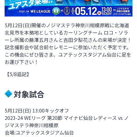
5月12日(日)開催のノジマステラ神奈川相模原戦に北海道
北見市を本拠地としているカーリングチーム ロコ・ソラ
ーレ所属の藤澤五月さんと吉田夕梨花さんの来場が決定！
記念撮影会や試合前セレモニーに参加いただく予定です。
この機会にぜひ皆さま、ユアテックスタジアム仙台に足を
お運び下さい！
【5/8追記】
対象試合
5月12日
(日)
13:00
キックオフ
2023-24 WEリーグ 第20節 マイナビ仙台レディース vs ノ
ジマステラ神奈川相模原
会場:ユアテックスタジアム仙台