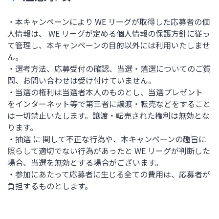
・本キャンペーンにより WE リーグが取得した応募者の個
人情報は、 WE リーグが定める個人情報の保護方針に従っ
て管理し、本キャンペーンの目的以外には利用いたしませ
ん。
・選考方法、応募受付の確認、当選・落選についてのご質
問、お問い合わせは受け付けていません。
・当選の権利は当選者本人のものとし、当選プレゼント
をインターネット等で第三者に譲渡・転売などをすること
は一切禁止いたします。譲渡・転売された権利は無効とな
ります。
・抽選 に 関して不正な行為や、本キャンペーンの趣旨に
照らして適切でない行為があったと WE リーグが判断した
場合、当選を無効とする場合がございます。
・参加にあたって応募者に生じる全ての費用は、応募者が
負担するものとします。
・プレゼントの発送先は日本国内に限ります。海外をご指
定いただくことはできません。発送先が海外の場合は当選