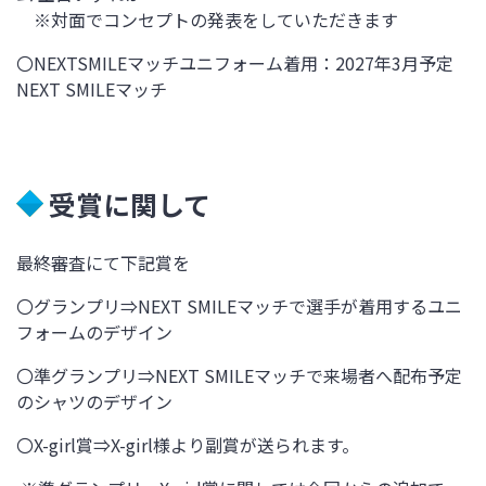
※対面でコンセプトの発表をしていただきます
〇
NEXTSMILE
マッチユニフォーム着用：
2027
年
3
月予定
NEXT SMILE
マッチ
受賞に関して
最終審査にて下記賞を
〇グランプリ
⇒NEXT SMILE
マッチで選手が着用するユニ
フォームのデザイン
〇準グランプリ
⇒NEXT SMILE
マッチで来場者へ配布予定
のシャツのデザイン
〇X-girl
賞
⇒X-girl
様より副賞が送られます。