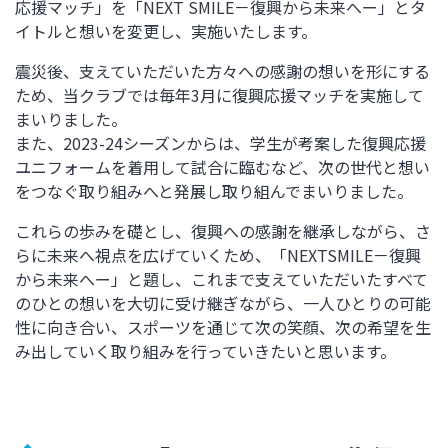
応援マッチ」を「
NEXT SMILE
－復興から未来へー」とタ
イトルと想いを変更し、実施いたします。
震災後、支えていただいた方々への感謝の想いを形にする
ため、当クラブでは毎年
3
月に復興応援マッチを実施して
まいりました。
また、
2023-24
シーズンからは、学生が考案した復興応援
ユニフォームを着用して試合に臨むなど、次の世代と想い
をつなぐ取り組みへと発展し取り組んでまいりました。
これらの歩みを礎とし、復興への感謝を継承しながら、さ
らに未来へ視点を広げていくため、「
NEXTSMILE
－復興
から未来へー」と題し、これまで支えていただいたすべて
のひとの想いを大切に受け継ぎながら、一人ひとりの可能
性に向き合い、スポーツを通じて次の笑顔、次の希望を生
み出していく取り組みを行っていきたいと思います。