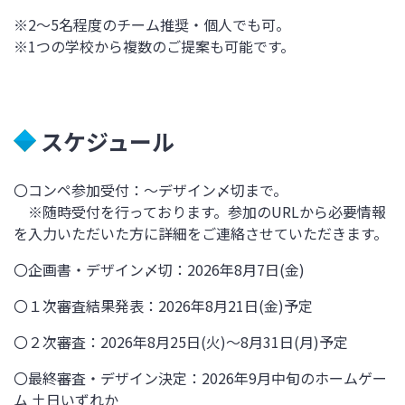
※2
～
5
名程度のチーム推奨・個人でも可。
※1
つの学校から複数のご提案も可能です。
スケジュール
〇コンペ参加受付：～デザイン〆切まで。
※随時受付を行っております。参加の
URL
から必要情報
を入力いただいた方に詳細をご連絡させていただきます。
〇企画書・デザイン〆切：
2026
年
8
月
7
日
(
金
)
〇１次審査結果発表：
2026
年
8
月
21
日
(
金
)
予定
〇２次審査：
2026
年
8
月
25
日
(
火
)
～
8
月
31
日
(
月
)
予定
〇最終審査・デザイン決定：
2026
年
9
月中旬のホームゲー
ム 土日いずれか