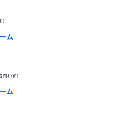
ず）
ーム
者問わず）
ーム