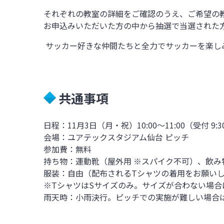
それぞれの教室の詳細をご確認のうえ、ご希望の
お申込みいただいた方の中から抽選で当選された
サッカー好きな仲間たちと全力でサッカーを楽し
共通事項
日程：
11
月
3
日（月・祝）
10:00
～
11:00
（受付
9:3
会場：ユアテックスタジアム仙台 ピッチ
参加費：無料
持ち物：運動靴（屋外用
※
スパイク不可）、飲み
服装：自由（配布される
T
シャツの着用をお願い
※
T
シャツは
S
サイズのみ。サイズが合わない場合
雨天時：小雨決行。ピッチでの実施が難しい場合