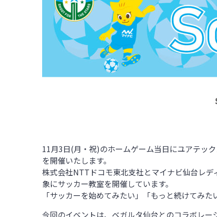
11
月
3
日
(
月・祝
)
のホームゲーム当日にユアテック
を開催いたします。
株式会社
NTT
ドコモ東北支社とマイナビ仙台レデ
象にサッカー教室を開催しています。
「サッカーを始めてみたい」「もっと続けてみた
今回のイベントは、ベガルタ仙台とのコラボレー