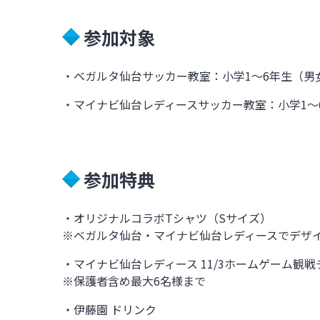
参加対象
・ベガルタ仙台サッカー教室：小学
1
～
6
年生（男
・マイナビ仙台レディースサッカー教室：小学
1
～
参加特典
・オリジナルコラボ
T
シャツ（
S
サイズ）
※ベガルタ仙台・マイナビ仙台レディースでデザ
・マイナビ仙台レディース
11/3
ホームゲーム観戦
※保護者含め最大
6
名様まで
・伊藤園 ドリンク