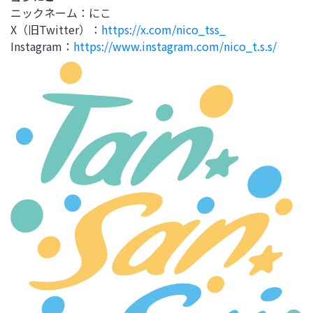
ニックネーム：にこ
X
（旧
Twitter
）：
https://x.com/nico_tss_
Instagram
：
https://www.instagram.com/nico_t.s.s/