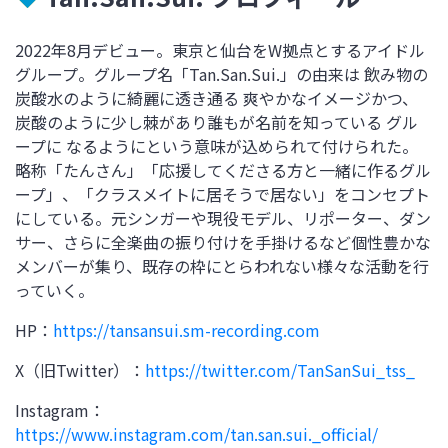
2022年8月デビュー。東京と仙台をW拠点とするアイドル
グループ。グループ名「Tan.San.Sui.」の由来は 飲み物の
炭酸水のように綺麗に透き通る 爽やかなイメージかつ、
炭酸のように少し棘があり誰もが名前を知っている グル
ープに なるようにという意味が込められて付けられた。
略称「たんさん」「応援してくださる方と一緒に作るグル
ープ」、「クラスメイトに居そうで居ない」をコンセプト
にしている。元シンガーや現役モデル、リポーター、ダン
サー、さらに全楽曲の振り付けを手掛けるなど個性豊かな
メンバーが集り、既存の枠にとらわれない様々な活動を行
っていく。
HP
：
https://tansansui.sm-recording.com
X
（旧
Twitter
）：
https://twitter.com/TanSanSui_tss_
Instagram
：
https://www.instagram.com/tan.san.sui._official/