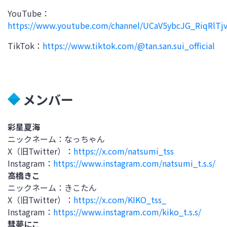
YouTube
：
https://www.youtube.com/channel/UCaV5ybcJG_RiqRlTj
TikTok
：
https://www.tiktok.com/@tan.san.sui_official
メンバー
彩星夏海
ニックネーム：なっちゃん
X
（旧
Twitter
）：
https://x.com/natsumi_tss
Instagram
：
https://www.instagram.com/natsumi_t.s.s/
高橋きこ
ニックネーム：きこたん
X
（旧
Twitter
）：
https://x.com/KIKO_tss_
Instagram
：
https://www.instagram.com/kiko_t.s.s/
彗夢にこ