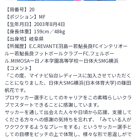
【背番号】20
【ポジション】MF
【生年月日】
2003
年8月4日
【身長体重】
159cm
／48
kg
【出身地】岐阜県
【所属歴】E.C.REVANTE羽島ー若鮎長良
FC
インテリオー
ルー若鮎長良フットボールクラブー
FC.
フェルボー
ル
.MIMOSAー
日ノ本学園高等学校ー日体大
SMG
横浜
【コメント】
「この度、マイナビ仙台レディースに加入させていただく
ことになりました、日体大SMG横浜(日本体育大学)の篠田
帆花です。
プロサッカー選手としてのキャリアをこの素晴らしいクラ
ブでスタートできることに感謝しています。
サッカーを通して出会えた人々や日頃から応援、支援して
くださる方々への感謝の気持ちを忘れず、「みている人が
ワクワクするようなプレーをする」というサッカー選手と
しての目標をピッチの上で体現し、様々な形で恩返しがで