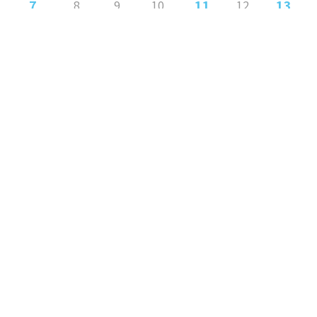
7
11
13
8
9
10
12
17
18
14
15
16
19
20
21
22
25
23
24
26
27
31
28
29
30
« 9月
11月 »
Released
© 2021 MYNAVI SENDAI Ladies All Rights Reserved.