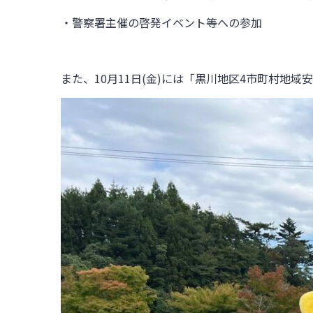
・警察署主催の啓発イベント等への参加
また、
10
月
11
日
(
金
)
には「黒川地区
4
市町村地域安