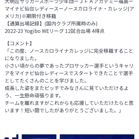
大明丘サッカースポーツ少年団ー
ＪＦＡアカデミー福島ー
マイナビ仙台レディースーノースカロライナ・カレッジ(ア
メリカ)※期限付き移籍
【通算出場記録】
(国内クラブ所属時のみ)
2022-23 Yogibo WEリーグ
12
試合出場
4
得点
【コメント】
「この度、ノースカロライナカレッジに完全移籍すること
になりました。
小さい頃からの夢であったプロサッカー選手というキャリ
アをマイナビ仙台レディースでスタートできたことで選手
としてたくさんのことを学びました。
成長した姿をまたピッチでみなさんに見ていただけるよ
う、一生懸命頑張ります。
チームを離れますがこれからも応援していただけたらと思
います！短い間でしたがありがとうございました。」