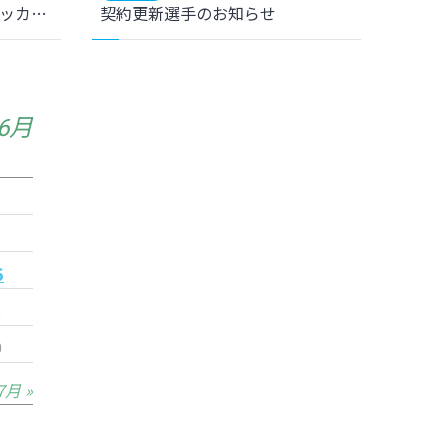
＜ユース＞THFA東北女子サッカーリーグ TOP 第6節 聖和学園高校戦 結果のお知らせ
契約更新選手のお知らせ
年6月
6
3
0
7月 »