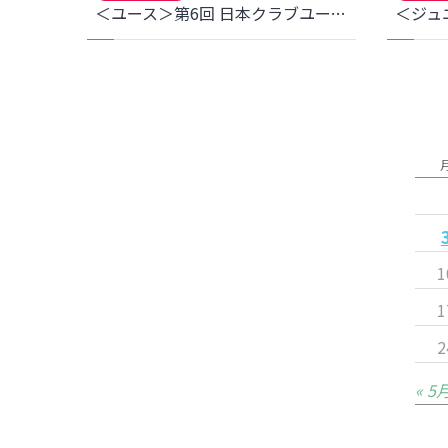
＜ユース＞第6回 日本クラブユース女子サッカー東北大会(U-18)について
1
1
2
« 5