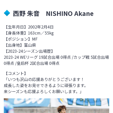
西野 朱音 NISHINO Akane
【生年月日】
2002年2月4日
【身長体重】
163cm／55kg
【ポジション】MF
【出身地】
富山県
【
2023-24
シーズン出場歴】
2023-24 WEリーグ 19試合出場 0得点
/
カップ戦 5試合出場
0得点
/
皇后杯 2試合出場
0
得点
【コメント】
「いつも沢山の応援ありがとうございます！
成長した姿をお見せできるように頑張ります。
来シーズンも応援よろしくお願いします。」