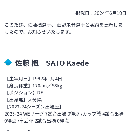
掲載日：2024年6月18日
このたび、佐藤楓選手、 西野朱音選手と契約を更新しま
したので、お知らせいたします。
佐藤 楓 SATO Kaede
【生年月日】1992年1月4日
【身長体重】170cm／58kg
【ポジション】DF
【出身地】大分県
【
2023-24
シーズン出場歴】
2023-24 WEリーグ 7試合出場 0得点
/
カップ戦 4試合出場
0
得点
/
皇后杯 2試合出場
0
得点