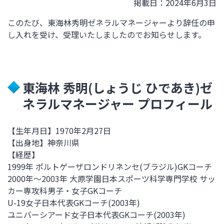
掲載日：2024年6月3日
このたび、東海林秀明ゼネラルマネージャーより辞任の申
し入れを受け、
受理いたしましたのでお知らせします。
東海林 秀明
(
しょうじ ひであき
)
ゼ
ネラルマネージャー プロフィール
【生年月日】
1970
年
2
月
27
日
【出身地】神奈川県
【経歴】
1999年 ポルトゲーザロンドリネンセ
(
ブラジル
)GK
コーチ
2000年～
2003
年 大原学園日本スポーツ科学専門学校 サッ
カー専攻科男子・女子
GK
コーチ
U-19女子日本代表
GK
コーチ
(2003
年
)
ユニバーシアード女子日本代表
GK
コーチ
(2003
年
)