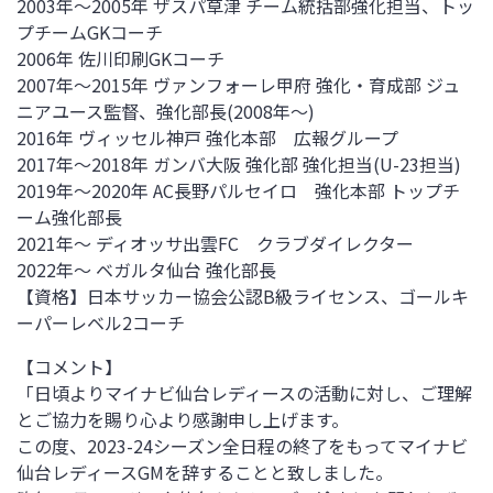
2003年～
2005
年 ザスパ草津 チーム統括部強化担当、トッ
プチーム
GK
コーチ
2006年 佐川印刷
GK
コーチ
2007年～
2015
年 ヴァンフォーレ甲府 強化・育成部 ジュ
ニアユース監督、強化部長
(2008
年～
)
2016年 ヴィッセル神戸 強化本部 広報グループ
2017年～
2018
年 ガンバ大阪 強化部 強化担当
(U-23
担当
)
2019年～
2020
年
AC
長野パルセイロ 強化本部 トップチ
ーム強化部長
2021年～ ディオッサ出雲
FC
クラブダイレクター
2022年～ ベガルタ仙台 強化部長
【資格】日本サッカー協会公認
B
級ライセンス、ゴールキ
ーパーレベル
2
コーチ
【コメント】
「日頃よりマイナビ仙台レディースの活動に対し、ご理解
とご協力を賜り心より感謝申し上げます。
この度、2023-24シーズン全日程の終了をもってマイナビ
仙台レディースGMを辞することと致しました。