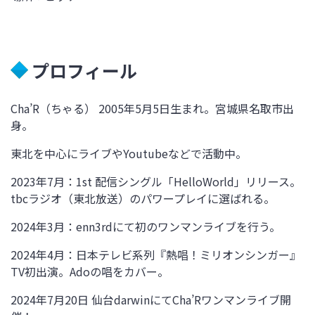
プロフィール
Cha’R
（ちゃる）
2005
年
5
月
5
日生まれ。宮城県名取市出
身。
東北を中心にライブや
Youtube
などで活動中。
2023
年
7
月：
1st
配信シングル「
Hello
World
」リリース。
tbc
ラジオ（東北放送）のパワープレイに選ばれる。
2024
年
3
月：
enn3rd
にて初のワンマンライブを行う。
2024
年
4
月：日本テレビ系列『熱唱！ミリオンシンガー』
TV
初出演。
Ado
の唱をカバー。
2024
年
7
月
20
日 仙台
darwin
にて
Cha
’
R
ワンマンライブ開