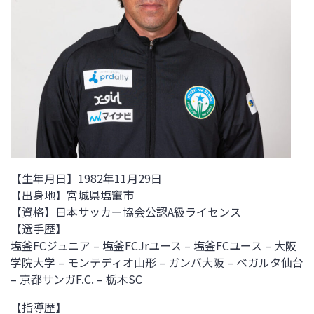
【生年月日】
1982
年
11
月
29
日
【出身地】宮城県塩竃市
【資格】日本サッカー協会公認A級ライセンス
【選手歴】
塩釜
FC
ジュニア
–
塩釜
FCJr
ユース
–
塩釜
FC
ユース – 大阪
学院大学
–
モンテディオ山形
–
ガンバ大阪
–
ベガルタ仙台
– 京都サンガ
F.C. –
栃木
SC
【指導歴】