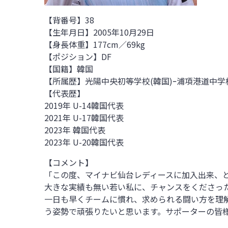
【背番号】38
【生年月日】2005年10月29日
【身長体重】177cm／69kg
【ポジション】DF
【国籍】韓国
【所属歴】光陽中央初等学校(韓国)ｰ浦項港道中学校
【代表歴】
2019年
U-14
韓国代表
2021年
U-17
韓国代表
2023年 韓国代表
2023年
U-20
韓国代表
【コメント】
「この度、マイナビ仙台レディースに加入出来、
大きな実績も無い若い私に、チャンスをくださっ
一日も早くチームに慣れ、求められる闘い方を理
う姿勢で頑張りたいと思います。サポーターの皆