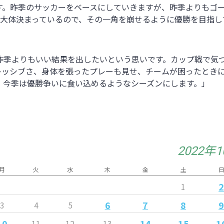
す。昨季のサッカーをベースにしていきますが、昨季よりもゴ
は大体決まっているので、その一角を崩せるように優勝を目指し
昨季よりもいい結果を出したいという思いです。カップ戦で気
レッシブさ、身体を張ったプレーも見せ、チームが困ったとき
。今季は優勝争いに食い込めるようなシーズンにします。」
2022年
月
火
水
木
金
土
1
6
7
8
3
4
5
10
14
15
1
11
12
13