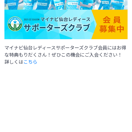
マイナビ仙台レディースサポーターズクラブ会員にはお得
な特典もりだくさん！ぜひこの機会にご入会ください！
詳しくは
こちら
2022年2月
月
火
水
木
金
土
日
3
4
6
1
2
5
10
11
12
7
8
9
13