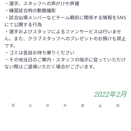
・選手、スタッフへの声がけや声援
・練習試合時の動画撮影
・試合出場メンバーなどチーム戦術に関係する情報をSNS
にて公開する行為
・選手およびスタッフによるファンサービスは行いませ
ん。また、クラブスタッフへのプレゼントのお預けも禁止
です。
・ゴミは各自お持ち帰りください
・その他当日のご案内・スタッフの指示に従っていただけ
ない際はご退場いただく場合がございます。
2022年2月
月
火
水
木
金
土
日
3
4
6
1
2
5
10
11
12
7
8
9
13