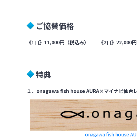
ご協賛価格
《1口》11,000円（税込み） 《2口》22,000
特典
１．onagawa fish house AURA×マイナ
onagawa fish house A