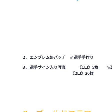
２．エンブレム缶バッチ ※選手手作り
３．選手サイン入り写真 《1口》5枚 
《2口》26枚