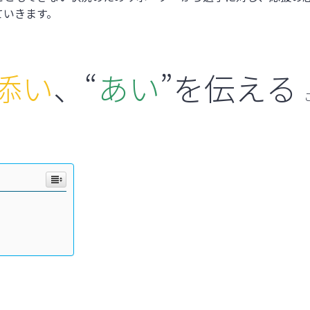
ていきます。
添い
、“
あい
”を伝える