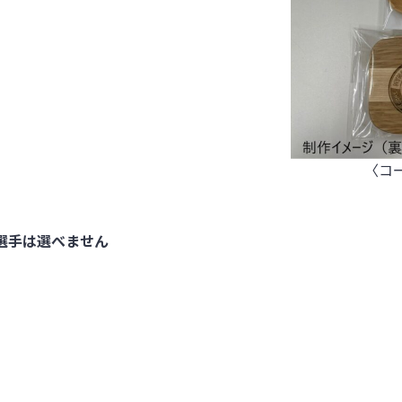
〈コ
※選手は選べません