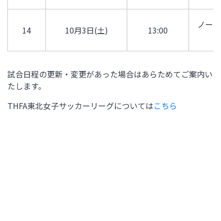
ノース
14
10月3日(土)
13:00
試合日程の更新・変更があった場合はあらためてご案内い
たします。
THFA東北女子サッカーリーグについては
こちら
※仙台白百合学園中学・高校グラウンド利用上の注意事項
2026年4月
月
火
水
木
金
土
日
2
3
5
1
4