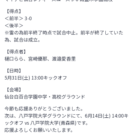
【得点】
＜前半＞ 3-0
＜後半＞
※雷の為前半終了時点で試合中止。前半が終了していた
為、試合は成立。
【得点者】
樋口らら、宮崎優那、渡邉愛香里
【日時】
5
月31日(土)
13:00
キックオフ
【会場】
仙台白百合学園中学・高校グラウンド
今節も応援ありがとうございました。
次は、
八戸学院大学グラウンド
にて、6
月14日(土)
14:00
キ
ックオフ vs
八戸学院大学
(青森県)です。
応援よろしくお願いいたします。