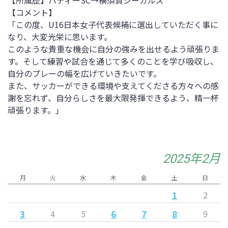
【所属歴】
バディーSC→横須賀シーガルズ
【コメント】
「この度、U16日本女子代表候補に選出していただく事に
なり、大変光栄に思います。
このような貴重な機会に自分の強みを出せるよう頑張りま
す。そして練習や試合を通じて多くのことを学び吸収し、
自分のプレーの幅を広げていきたいです。
また、サッカーができる環境や支えてくださる方々への感
謝を忘れず、自分らしさを最大限発揮できるよう、精一杯
頑張ります。」
2025年2月
月
火
水
木
金
土
日
1
2
3
6
7
8
4
5
9